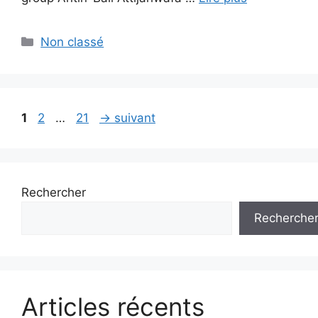
Catégories
Non classé
Page
Page
Page
1
2
…
21
→
suivant
Rechercher
Recherche
Articles récents